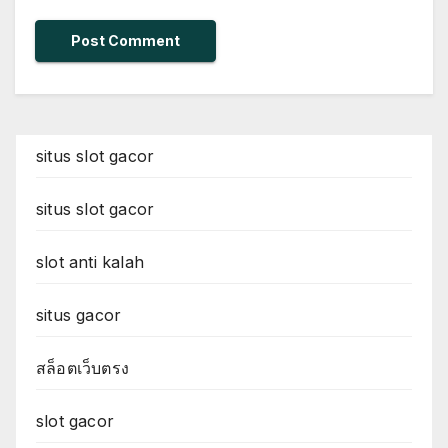
situs slot gacor
situs slot gacor
slot anti kalah
situs gacor
สล็อตเว็บตรง
slot gacor