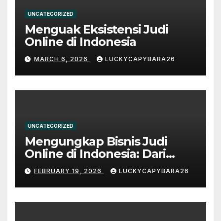
UNCATEGORIZED
Menguak Eksistensi Judi
Online di Indonesia
MARCH 6, 2026
LUCKYCAPYBARA26
UNCATEGORIZED
Mengungkap Bisnis Judi
Online di Indonesia: Dari
Poker hingga Slot Online
FEBRUARY 19, 2026
LUCKYCAPYBARA26