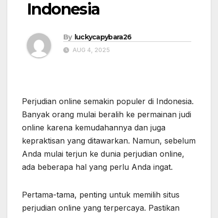
Indonesia
By
luckycapybara26
AUG 4, 2025
Perjudian online semakin populer di Indonesia.
Banyak orang mulai beralih ke permainan judi
online karena kemudahannya dan juga
kepraktisan yang ditawarkan. Namun, sebelum
Anda mulai terjun ke dunia perjudian online,
ada beberapa hal yang perlu Anda ingat.
Pertama-tama, penting untuk memilih situs
perjudian online yang terpercaya. Pastikan