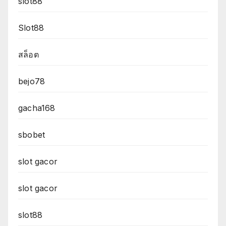
slot88
Slot88
สล็อต
bejo78
gacha168
sbobet
slot gacor
slot gacor
slot88