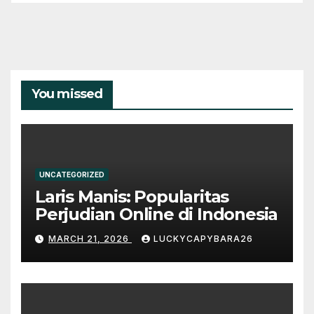
You missed
UNCATEGORIZED
Laris Manis: Popularitas
Perjudian Online di Indonesia
MARCH 21, 2026
LUCKYCAPYBARA26